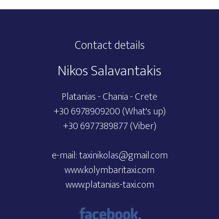
Contact details
Nikos Salavantakis
Platanias - Chania - Crete
+30 6978909200
(What's up)
+30 6977389877
(Viber)
e-mail:
taxinikolas@gmail.com
www.kolymbaritaxi.com
www.platanias-taxi.com